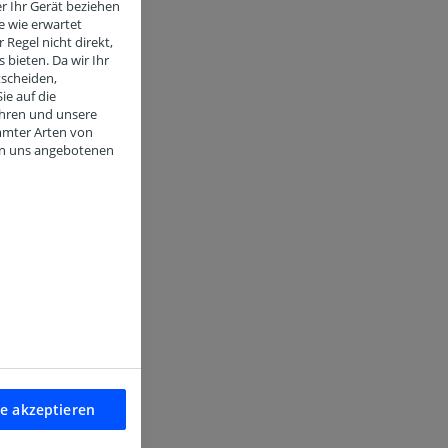
r Ihr Gerät beziehen
e wie erwartet
 Regel nicht direkt,
 bieten. Da wir Ihr
tscheiden,
ie auf die
ahren und unsere
mmter Arten von
von uns angebotenen
le akzeptieren