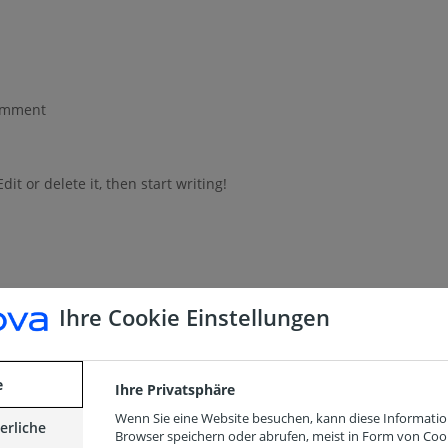
omment
it or delete it, then start writing!
Ihre Cookie Einstellungen
n June 23, 2021 at 7:59 am
Repl
 editing, and deleting comments, please visit the
e
Ihre Privatsphäre
oard.
Wenn Sie eine Website besuchen, kann diese Informatio
Gravatar
.
erliche
Browser speichern oder abrufen, meist in Form von Cook