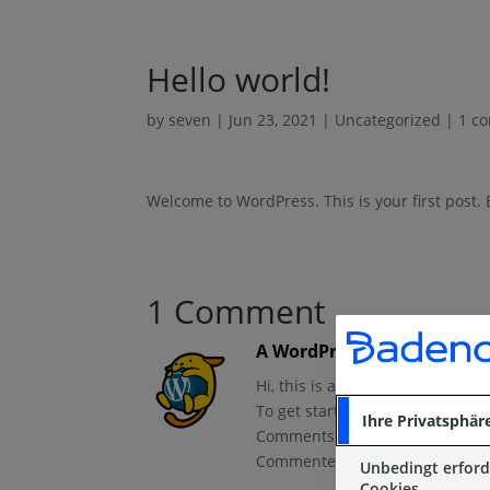
Hello world!
by
seven
|
Jun 23, 2021
|
Uncategorized
|
1 c
Welcome to WordPress. This is your first post. Ed
1 Comment
A WordPress Commenter
o
Hi, this is a comment.
To get started with moderating,
Ihre Privatsphär
Comments screen in the dashb
Commenter avatars come from
Unbedingt erford
Cookies