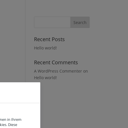
Recent Posts
Hello world!
Recent Comments
A WordPress Commenter
on
Hello world!
y
nen in Ihrem
ies. Diese